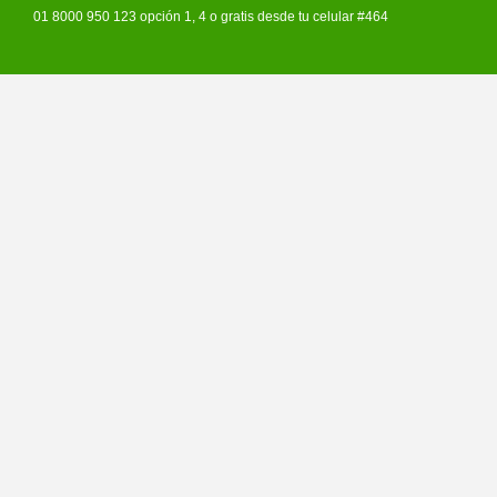
01 8000 950 123 opción 1, 4 o gratis desde tu celular #464